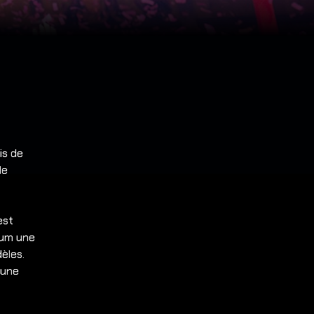
is de
de
a
est
bum une
èles.
cune