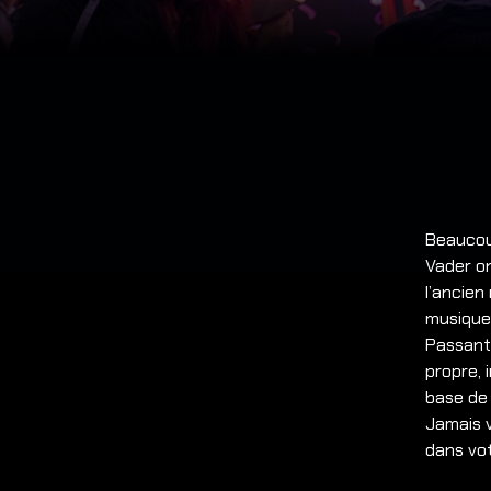
Beaucoup
Vader on
l’ancien
musique 
Passant 
propre, 
base de 
Jamais v
dans vot