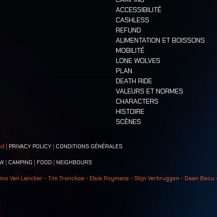
ACCESSIBILITÉ
CASHLESS
REFUND
ALIMENTATION ET BOISSONS
MOBILITÉ
LONE WOLVES
PLAN
DEATH RIDE
VALEURS ET NORMES
CHARACTERS
HISTOIRE
SCÈNES
ed |
PRIVACY POLICY
|
CONDITIONS GÉNÉRALES
W
|
CAMPING
|
FOOD
|
NEIGHBOURS
ino Van Lancker - Tim Tronckoe - Elsie Roymans - Stijn Verbruggen - Daan Becu 