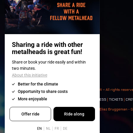
© 2008-
2026
- Apache Productions VZW – All rights reserv
Contact:
GENERAL
|
PARTNERSHIPS
|
PRESS
|
TICKETS
|
CRE
Photos: Ann Kermans - Hans Van Hoof - Eliaz Bruggeman - G