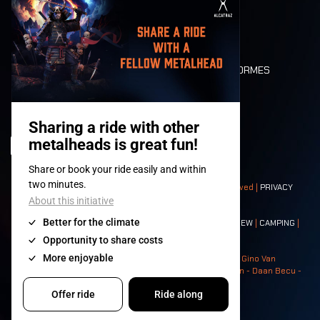
MOBILITÉ
LONE WOLVES
PLAN
DEATH RIDE
VALEURS ET NORMES
CHARACTERS
HISTOIRE
SCÈNES
© 2008-
2026
- Apache Productions VZW – All rights reserved |
PRIVACY
POLICY
|
CONDITIONS GÉNÉRALES
Contact:
GENERAL
|
PARTNERSHIPS
|
PRESS
|
TICKETS
|
CREW
|
CAMPING
|
FOOD
|
NEIGHBOURS
Photos: Ann Kermans - Hans Van Hoof - Eliaz Bruggeman - Gino Van
Lancker - Tim Tronckoe - Elsie Roymans - Stijn Verbruggen - Daan Becu -
Claus Christa - Devid Camerlynck