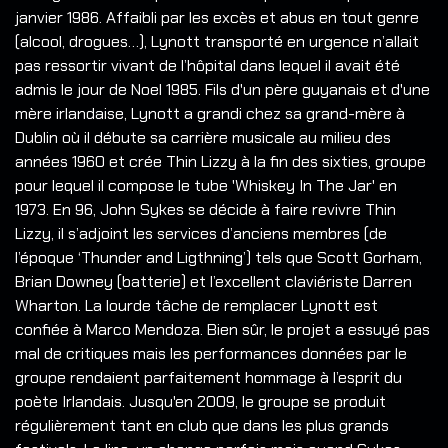
janvier 1986. Affaibli par les excès et abus en tout genre
(alcool, drogues…), Lynott transporté en urgence n’allait
pas ressortir vivant de l’hôpital dans lequel il avait été
admis le jour de Noel 1985. Fils d'un père guyanais et d'une
mère irlandaise, Lynott a grandi chez sa grand-mère à
Dublin où il débute sa carrière musicale au milieu des
années 1960 et crée Thin Lizzy à la fin des sixties, groupe
pour lequel il compose le tube 'Whiskey In The Jar' en
1973. En 96, John Sykes se décide à faire revivre Thin
Lizzy, il s’adjoint les services d’anciens membres (de
l’époque ‘Thunder and Ligthning’) tels que Scott Gorham,
Brian Downey (batterie) et l’excellent claviériste Darren
Wharton. La lourde tâche de remplacer Lynott est
confiée à Marco Mendoza. Bien sûr, le projet a essuyé pas
mal de critiques mais les performances données par le
groupe rendaient parfaitement hommage à l’esprit du
poète Irlandais. Jusqu'en 2009, le groupe se produit
régulièrement tant en club que dans les plus grands