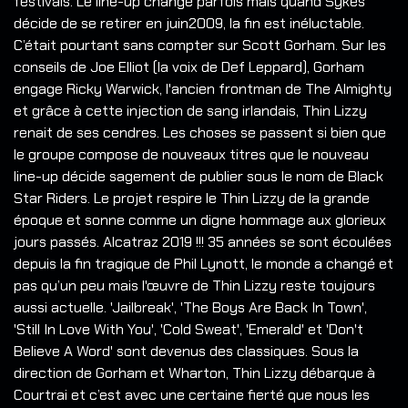
festivals. Le line-up change parfois mais quand Sykes
décide de se retirer en juin2009, la fin est inéluctable.
C’était pourtant sans compter sur Scott Gorham. Sur les
conseils de Joe Elliot (la voix de Def Leppard), Gorham
engage Ricky Warwick, l'ancien frontman de The Almighty
et grâce à cette injection de sang irlandais, Thin Lizzy
renait de ses cendres. Les choses se passent si bien que
le groupe compose de nouveaux titres que le nouveau
line-up décide sagement de publier sous le nom de Black
Star Riders. Le projet respire le Thin Lizzy de la grande
époque et sonne comme un digne hommage aux glorieux
jours passés. Alcatraz 2019 !!! 35 années se sont écoulées
depuis la fin tragique de Phil Lynott, le monde a changé et
pas qu’un peu mais l'œuvre de Thin Lizzy reste toujours
aussi actuelle. 'Jailbreak', 'The Boys Are Back In Town',
'Still In Love With You', 'Cold Sweat', 'Emerald' et 'Don't
Believe A Word' sont devenus des classiques. Sous la
direction de Gorham et Wharton, Thin Lizzy débarque à
Courtrai et c’est avec une certaine fierté que nous les