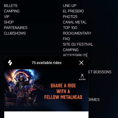
BILLETS
LINE-UP
CAMPING
EL PRESIDIO
VIP
PHOTOS
SHOP
CANAL METAL
PARTENAIRES
TOP 100
CLUBSHOWS
ROCKUMENTARY
FAQ
SITE DU FESTIVAL
CAMPING
ACCESSIBILITÉ
CASHLESS
REFUND
ALIMENTATION ET BOISSONS
MOBILITÉ
LONE WOLVES
PLAN
DEATH RIDE
VALEURS ET NORMES
CHARACTERS
HISTOIRE
SCÈNES