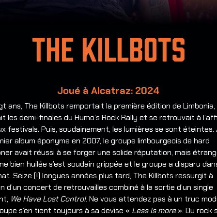
The Killbots
Joué à Alcatraz: 2024
ingt ans, The Killbots remportait la première édition de Limbonia,
it les demi-finales du Humo’s Rock Rally et se retrouvait à l’af
x festivals.
Puis, soudainement, les lumières se sont éteintes.
emier album éponyme en 2007, le groupe limbourgeois de hard
ner avait réussi à se forger une solide réputation, mais étra
ne bien huilée s’est soudain grippée et le groupe a disparu dan
at. Seize (!) longues années plus tard, The Killbots ressurgit à
on d’un concert de retrouvailles combiné à la sortie d’un single
nt,
We Have Lost Control
. Ne vous attendez pas à un truc mod
roupe s’en tient toujours à sa devise «
Less is more
». Du rock s