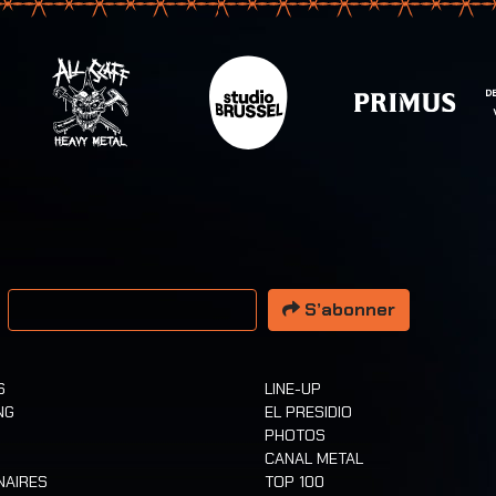
resse email
S’abonner
S
LINE-UP
NG
EL PRESIDIO
PHOTOS
CANAL METAL
NAIRES
TOP 100