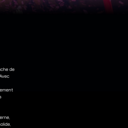
fiche de
 Avec
ngement
s
erne,
olide,