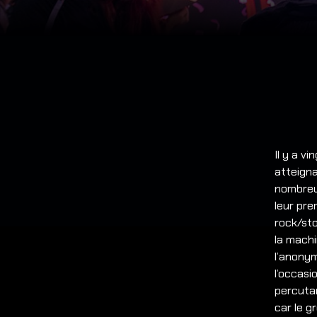
Il y a v
atteigna
nombreu
leur pr
rock/sto
la machi
l’anonym
l’occasi
percuta
car le g