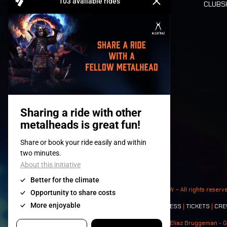
CLUB
Billets
© 2008-
2026
- Apache Productions VZW – All rights reserv
Contact:
GENERAL
|
PARTNERSHIPS
|
PRESS
|
TICKETS
|
CRE
Photos: Ann Kermans - Hans Van Hoof - Eliaz Bruggeman - G