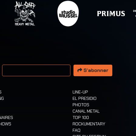
resse email
S’abonner
S
LINE-UP
NG
EL PRESIDIO
PHOTOS
CANAL METAL
NAIRES
TOP 100
SHOWS
ROCKUMENTARY
FAQ