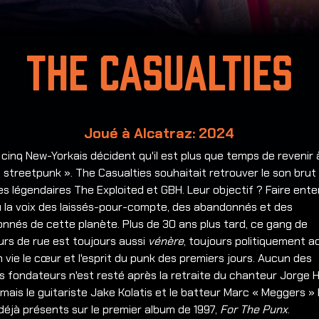
The Casualties
Joué à Alcatraz: 2024
 cinq New-Yorkais décident qu'il est plus que temps de revenir 
« streetpunk ». The Casualties souhaitait retrouver le son brut
es légendaires The Exploited et GBH. Leur objectif ? Faire ent
 la voix des laissés-pour-compte, des abandonnés et des
ionnés de cette planète.
Plus de 30 ans plus tard, ce gang de
rs de rue est toujours aussi
vénère
, toujours politiquement ac
 vie le cœur et l'esprit du punk des premiers jours. Aucun des
 fondateurs n'est resté après la retraite du chanteur Jorge 
 mais le guitariste Jake Kolatis et le batteur Marc « Meggers »
déjà présents sur le premier album de 1997,
For The Punx
.