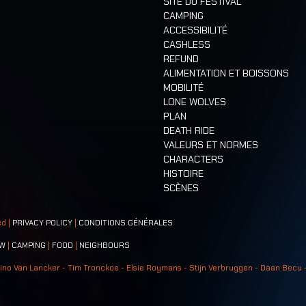
SITE DU FESTIVAL
CAMPING
ACCESSIBILITÉ
CASHLESS
REFUND
ALIMENTATION ET BOISSONS
MOBILITÉ
LONE WOLVES
PLAN
DEATH RIDE
VALEURS ET NORMES
CHARACTERS
HISTOIRE
SCÈNES
ed |
PRIVACY POLICY
|
CONDITIONS GÉNÉRALES
W
|
CAMPING
|
FOOD
|
NEIGHBOURS
ino Van Lancker - Tim Tronckoe - Elsie Roymans - Stijn Verbruggen - Daan Becu 