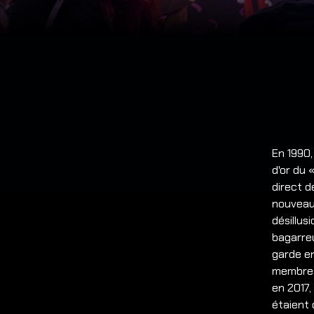
En 1990,
d'or du 
direct d
nouveau
désillus
bagarreu
garde en
membres
en 2017,
étaient 