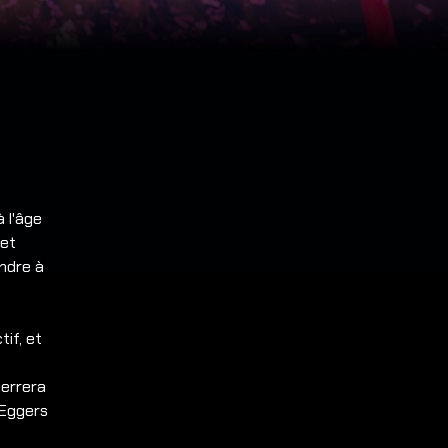
à l'âge
 et
endre à
tif, et
Herrera
 Eggers