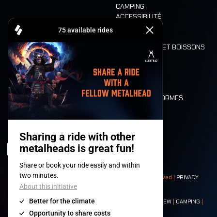
CAMPING
ACCESSIBILITÉ
CASHLESS
REFUND
ALIMENTATION ET BOISSONS
MOBILITÉ
LONE WOLVES
PLAN
DEATH RIDE
VALEURS ET NORMES
CHARACTERS
HISTOIRE
SCÈNES
© 2008-
2026
- Apache Productions VZW – All rights reserved |
PRIVACY
POLICY
|
CONDITIONS GÉNÉRALES
Contact:
GENERAL
|
PARTNERSHIPS
|
PRESS
|
TICKETS
|
CREW
|
CAMPING
|
FOOD
|
NEIGHBOURS