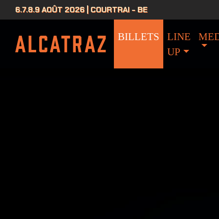
6.7.8.9 AOÛT 2026 | COURTRAI - BE
BILLETS
LINE
MED
UP