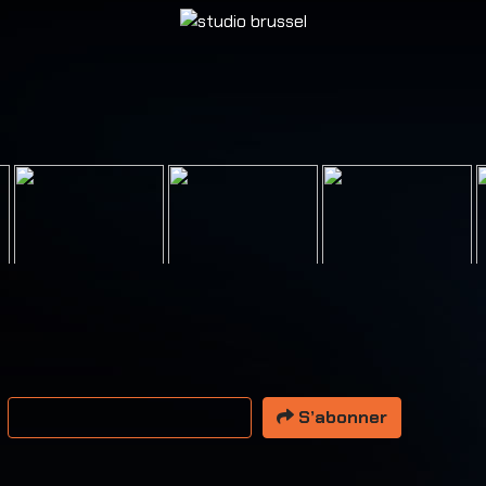
resse email
S’abonner