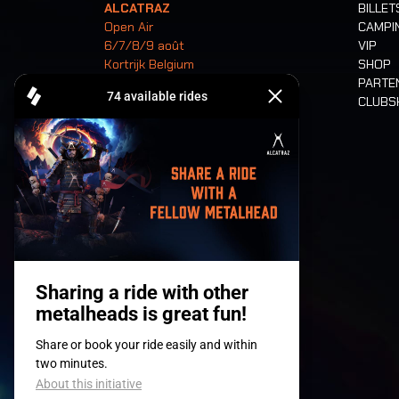
ALCATRAZ
BILLET
Open Air
CAMPI
6/7/8/9 août
VIP
Kortrijk Belgium
SHOP
PARTE
CLUB
Billets