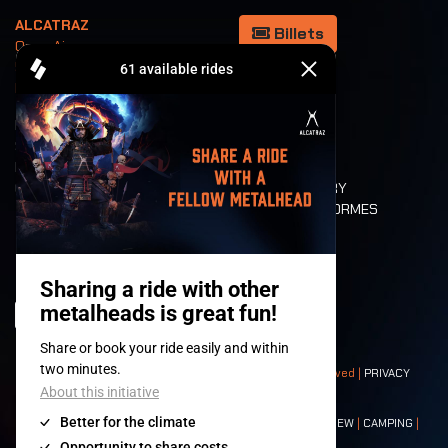
ALCATRAZ
Billets
Open Air
5/6/7/8 août
Kortrijk Belgium
REFUND
PHOTOS
SHOP
CANAL METAL
PARTENAIRES
TOP 100
CLUBSHOWS
ROCKUMENTARY
VALEURS ET NORMES
CHARACTERS
HISTOIRE
SCÈNES
© 2008-
2026
- Apache Productions VZW – All rights reserved |
PRIVACY
POLICY
|
CONDITIONS GÉNÉRALES
Contact:
GENERAL
|
PARTNERSHIPS
|
PRESS
|
TICKETS
|
CREW
|
CAMPING
|
FOOD
|
NEIGHBOURS