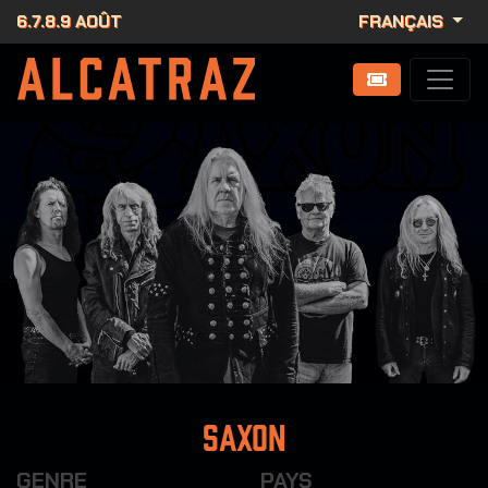
6.7.8.9 AOÛT
FRANÇAIS
Saxon
GENRE
PAYS