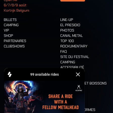
6/7/8/9 août
Kortrijk Belgium
BILLETS
LINE-UP
CAMPING
EL PRESIDIO
VIP
PHOTOS
SHOP
CANAL METAL
PARTENAIRES
TOP 100
CLUBSHOWS
ROCKUMENTARY
FAQ
SITE DU FESTIVAL
CAMPING
ACCESSIBILITÉ
CASHLESS
REFUND
ALIMENTATION ET BOISSONS
MOBILITÉ
LONE WOLVES
PLAN
DEATH RIDE
VALEURS ET NORMES