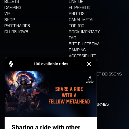
BILLETS
LINE-UP
CAMPING
EL PRESIDIO
VIP
PHOTOS
SHOP
CANAL METAL
PARTENAIRES
TOP 100
CLUBSHOWS
ROCKUMENTARY
FAQ
SITE DU FESTIVAL
CAMPING
ACCESSIBILITÉ
CASHLESS
REFUND
ALIMENTATION ET BOISSONS
MOBILITÉ
LONE WOLVES
PLAN
DEATH RIDE
VALEURS ET NORMES
CHARACTERS
HISTOIRE
SCÈNES