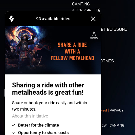
CAMPING
ACCESSIBILITÉ
CASHLESS
REFUND
ALIMENTATION ET BOISSONS
MOBILITÉ
LONE WOLVES
PLAN
DEATH RIDE
VALEURS ET NORMES
CHARACTERS
HISTOIRE
SCÈNES
© 2008-
2026
- Apache Productions VZW – All rights reserved |
PRIVACY
POLICY
|
CONDITIONS GÉNÉRALES
Contact:
GENERAL
|
PARTNERSHIPS
|
PRESS
|
TICKETS
|
CREW
|
CAMPING
|
FOOD
|
NEIGHBOURS