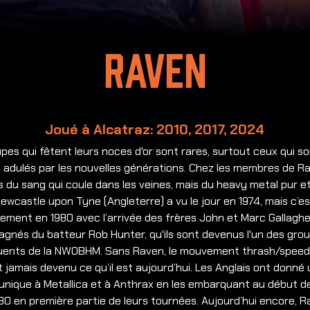
Raven
Joué à Alcatraz: 2010, 2017, 2024
pes qui fêtent leurs noces d'or sont rares, surtout ceux qui s
 adulés par les nouvelles générations. Chez les membres de R
s du sang qui coule dans les veines, mais du heavy metal pur et
Newcastle upon Tyne (Angleterre) a vu le jour en 1974, mais c’e
lement en 1980 avec l’arrivée des frères John et Marc Gallaghe
nés du batteur Rob Hunter, qu'ils sont devenus l'un des grou
fluents de la NWOBHM. Sans Raven, le mouvement thrash/speed
t jamais devenu ce qu’il est aujourd’hui. Les Anglais ont donné
unique à Metallica et à Anthrax en les embarquant au début d
0 en première partie de leurs tournées. Aujourd’hui encore, 