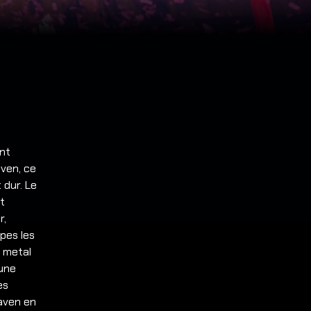
ont
aven, ce
 dur. Le
st
r,
pes les
 metal
 une
es
Raven en