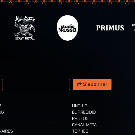
resse email
S’abonner
S
LINE-UP
NG
EL PRESIDIO
PHOTOS
CANAL METAL
NAIRES
TOP 100