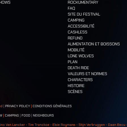
SHOWS
ROCKUMENTARY
FAQ
SITE DU FESTIVAL
CAMPING
ACCESSIBILITÉ
CASHLESS
REFUND
ALIMENTATION ET BOISSONS
MOBILITÉ
LONE WOLVES
PLAN
DEATH RIDE
VALEURS ET NORMES
CHARACTERS
HISTOIRE
SCÈNES
ed |
PRIVACY POLICY
|
CONDITIONS GÉNÉRALES
W
|
CAMPING
|
FOOD
|
NEIGHBOURS
ino Van Lancker - Tim Tronckoe - Elsie Roymans - Stijn Verbruggen - Daan Becu 