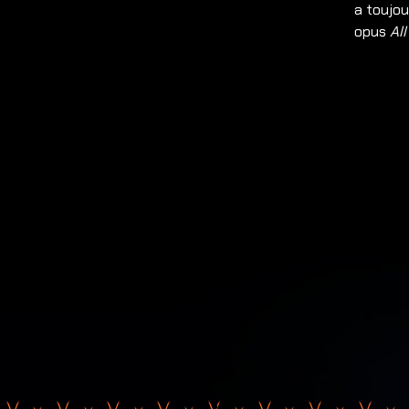
a toujou
opus
Al