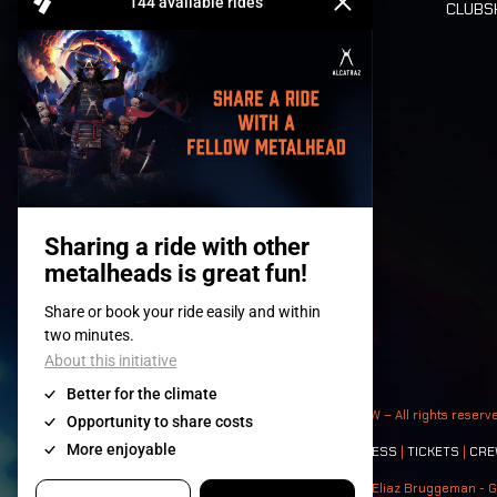
CLUB
Billets
© 2008-
2026
- Apache Productions VZW – All rights reserv
Contact:
GENERAL
|
PARTNERSHIPS
|
PRESS
|
TICKETS
|
CRE
Photos: Ann Kermans - Hans Van Hoof - Eliaz Bruggeman - G