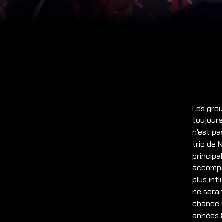
Les grou
toujours
n'est pa
trio de 
principa
accompag
plus in
ne serai
chance 
années 8