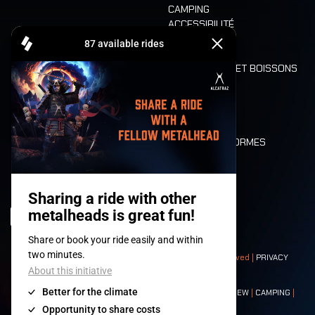
CAMPING
ACCESSIBILITÉ
CASHLESS
REFUND
ALIMENTATION ET BOISSONS
MOBILITÉ
LONE WOLVES
PLAN
DEATH RIDE
VALEURS ET NORMES
CHARACTERS
HISTOIRE
SCÈNES
© 2008-
2026
- Apache Productions VZW – All rights reserved |
PRIVACY
POLICY
|
CONDITIONS GÉNÉRALES
Contact:
GENERAL
|
PARTNERSHIPS
|
PRESS
|
TICKETS
|
CREW
|
CAMPING
|
FOOD
|
NEIGHBOURS