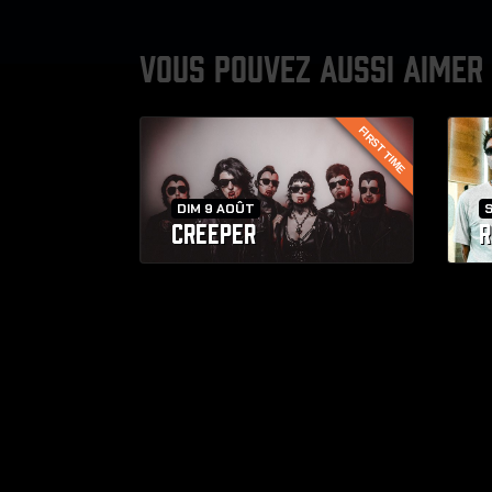
VOUS POUVEZ AUSSI AIMER
FIRST TIME
DIM 9 AOÛT
CREEPER
R