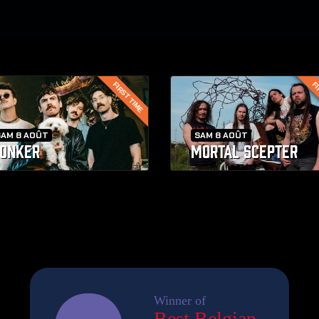
FIRST TIME
FI
SAM 8 AOÛT
SAM 8 AOÛT
ONKER
MORTAL SCEPTER