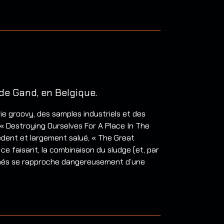
e Gand, en Belgique.
ie groovy, des samples industriels et des
 « Destroying Ourselves For A Place In The
édent et largement salué, « The Great
ce faisant, la combinaison du sludge (et, par
finés se rapproche dangereusement d’une