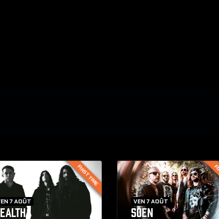
FIRST TIME
FI
EN 7 AOÛT
VEN 7 AOÛT
EALTH
SOEN