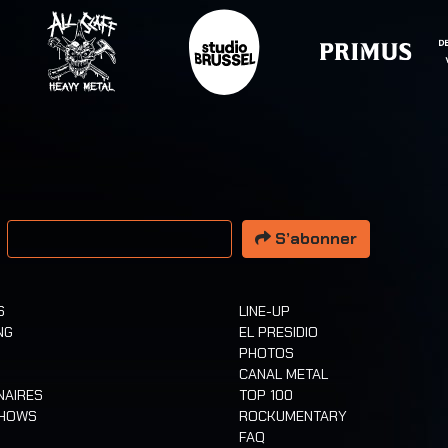
resse email
S’abonner
S
LINE-UP
NG
EL PRESIDIO
PHOTOS
CANAL METAL
NAIRES
TOP 100
SHOWS
ROCKUMENTARY
FAQ