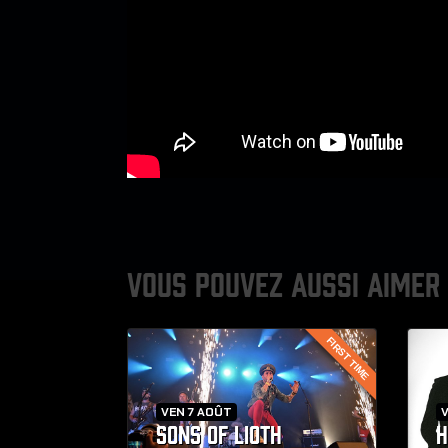
VOUS POUVEZ AUSSI AIMER
FIRST TIME
VEN 7 AOÛT
V
SONS OF LIOTH
H