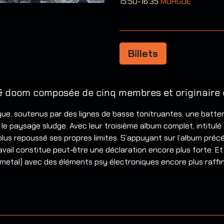
15:50-16:35
MORGUE
Billets
 doom composée de cinq membres et originaire d
que, soutenus par des lignes de basse tonitruantes, une batter
le paysage sludge. Avec leur troisième album complet, intitulé
plus repoussé ses propres limites. S’appuyant sur l’album préc
vail constitue peut‑être une déclaration encore plus forte. Et 
u metal) avec des éléments psy électroniques encore plus raf