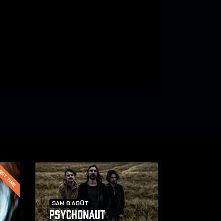
RST TIME
SAM 8 AOÛT
PSYCHONAUT