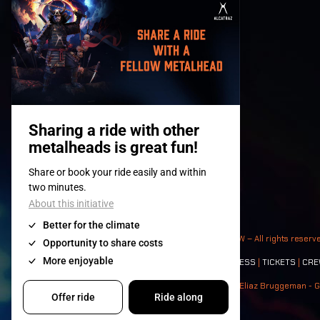
© 2008-
2026
- Apache Productions VZW – All rights reserv
Contact:
GENERAL
|
PARTNERSHIPS
|
PRESS
|
TICKETS
|
CRE
Photos: Ann Kermans - Hans Van Hoof - Eliaz Bruggeman - G