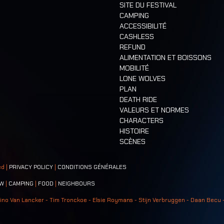
SITE DU FESTIVAL
CAMPING
ACCESSIBILITÉ
CASHLESS
REFUND
ALIMENTATION ET BOISSONS
MOBILITÉ
LONE WOLVES
PLAN
DEATH RIDE
VALEURS ET NORMES
CHARACTERS
HISTOIRE
SCÈNES
ed |
PRIVACY POLICY
|
CONDITIONS GÉNÉRALES
W
|
CAMPING
|
FOOD
|
NEIGHBOURS
ino Van Lancker - Tim Tronckoe - Elsie Roymans - Stijn Verbruggen - Daan Becu 