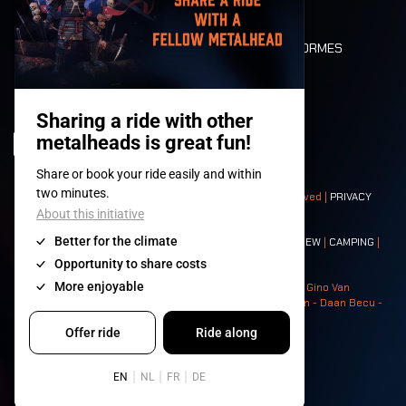
PLAN
DEATH RIDE
VALEURS ET NORMES
CHARACTERS
HISTOIRE
SCÈNES
© 2008-
2026
- Apache Productions VZW – All rights reserved |
PRIVACY
POLICY
|
CONDITIONS GÉNÉRALES
Contact:
GENERAL
|
PARTNERSHIPS
|
PRESS
|
TICKETS
|
CREW
|
CAMPING
|
FOOD
|
NEIGHBOURS
Photos: Ann Kermans - Hans Van Hoof - Eliaz Bruggeman - Gino Van
Lancker - Tim Tronckoe - Elsie Roymans - Stijn Verbruggen - Daan Becu -
Claus Christa - Devid Camerlynck