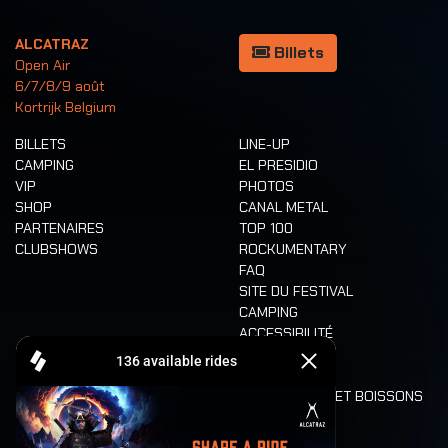
ALCATRAZ
Billets
Open Air
6/7/8/9 août
Kortrijk Belgium
BILLETS
LINE-UP
CAMPING
EL PRESIDIO
VIP
PHOTOS
SHOP
CANAL METAL
PARTENAIRES
TOP 100
CLUBSHOWS
ROCKUMENTARY
FAQ
SITE DU FESTIVAL
CAMPING
ACCESSIBILITÉ
CASHLESS
REFUND
ALIMENTATION ET BOISSONS
MOBILITÉ
LONE WOLVES