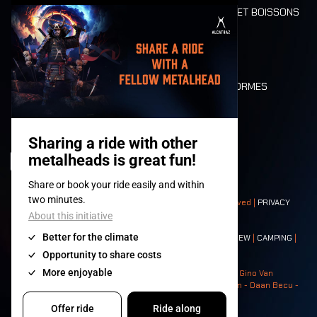
ALIMENTATION ET BOISSONS
MOBILITÉ
LONE WOLVES
PLAN
DEATH RIDE
VALEURS ET NORMES
CHARACTERS
HISTOIRE
SCÈNES
© 2008-
2026
- Apache Productions VZW – All rights reserved |
PRIVACY
POLICY
|
CONDITIONS GÉNÉRALES
Contact:
GENERAL
|
PARTNERSHIPS
|
PRESS
|
TICKETS
|
CREW
|
CAMPING
|
FOOD
|
NEIGHBOURS
Photos: Ann Kermans - Hans Van Hoof - Eliaz Bruggeman - Gino Van
Lancker - Tim Tronckoe - Elsie Roymans - Stijn Verbruggen - Daan Becu -
Claus Christa - Devid Camerlynck