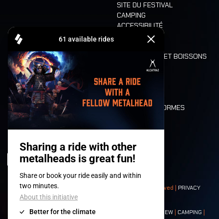
SITE DU FESTIVAL
CAMPING
ACCESSIBILITÉ
CASHLESS
REFUND
ALIMENTATION ET BOISSONS
MOBILITÉ
LONE WOLVES
PLAN
DEATH RIDE
VALEURS ET NORMES
CHARACTERS
HISTOIRE
SCÈNES
© 2008-
2026
- Apache Productions VZW – All rights reserved |
PRIVACY
POLICY
|
CONDITIONS GÉNÉRALES
Contact:
GENERAL
|
PARTNERSHIPS
|
PRESS
|
TICKETS
|
CREW
|
CAMPING
|