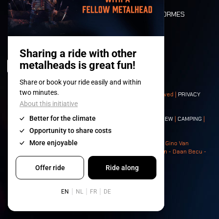
DEATH RIDE
VALEURS ET NORMES
CHARACTERS
HISTOIRE
SCÈNES
© 2008-
2026
- Apache Productions VZW – All rights reserved |
PRIVACY
POLICY
|
CONDITIONS GÉNÉRALES
Contact:
GENERAL
|
PARTNERSHIPS
|
PRESS
|
TICKETS
|
CREW
|
CAMPING
|
FOOD
|
NEIGHBOURS
Photos: Ann Kermans - Hans Van Hoof - Eliaz Bruggeman - Gino Van
Lancker - Tim Tronckoe - Elsie Roymans - Stijn Verbruggen - Daan Becu -
Claus Christa - Devid Camerlynck