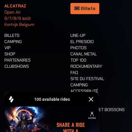
ALCATRAZ
Billets
Open Air
6/7/8/9 août
Kortrijk Belgium
BILLETS
LINE-UP
CAMPING
EL PRESIDIO
VIP
PHOTOS
SHOP
CANAL METAL
PARTENAIRES
TOP 100
CLUBSHOWS
ROCKUMENTARY
FAQ
SITE DU FESTIVAL
CAMPING
ACCESSIBILITÉ
CASHLESS
REFUND
ALIMENTATION ET BOISSONS
MOBILITÉ
LONE WOLVES
PLAN