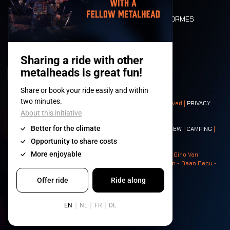
DEATH RIDE
VALEURS ET NORMES
CHARACTERS
HISTOIRE
SCÈNES
© 2008-
2026
- Apache Productions VZW – All rights reserved |
PRIVACY
POLICY
|
CONDITIONS GÉNÉRALES
Contact:
GENERAL
|
PARTNERSHIPS
|
PRESS
|
TICKETS
|
CREW
|
CAMPING
|
FOOD
|
NEIGHBOURS
Photos: Ann Kermans - Hans Van Hoof - Eliaz Bruggeman - Gino Van
Lancker - Tim Tronckoe - Elsie Roymans - Stijn Verbruggen - Daan Becu -
Claus Christa - Devid Camerlynck