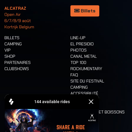
ALCATRAZ
Billets
Open Air
6/7/8/9 août
Kortrijk Belgium
BILLETS
LINE-UP
CAMPING
EL PRESIDIO
VIP
PHOTOS
SHOP
CANAL METAL
PARTENAIRES
TOP 100
CLUBSHOWS
ROCKUMENTARY
FAQ
SITE DU FESTIVAL
CAMPING
ACCESSIBILITÉ
CASHLESS
REFUND
ALIMENTATION ET BOISSONS
MOBILITÉ
LONE WOLVES
PLAN