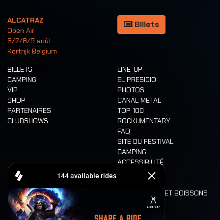
ALCATRAZ
Billets
Open Air
6/7/8/9 août
Kortrijk Belgium
BILLETS
LINE-UP
CAMPING
EL PRESIDIO
VIP
PHOTOS
SHOP
CANAL METAL
PARTENAIRES
TOP 100
CLUBSHOWS
ROCKUMENTARY
FAQ
SITE DU FESTIVAL
CAMPING
ACCESSIBILITÉ
CASHLESS
REFUND
ALIMENTATION ET BOISSONS
MOBILITÉ
LONE WOLVES