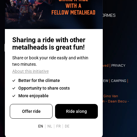
PLAN
DEATH RIDE
VALEURS ET NORMES
CHARACTERS
HISTOIRE
SCÈNES
© 2008-
2026
- Apache Productions VZW – All rights reserved |
PRIVACY
POLICY
|
CONDITIONS GÉNÉRALES
Contact:
GENERAL
|
PARTNERSHIPS
|
PRESS
|
TICKETS
|
CREW
|
CAMPING
|
FOOD
|
NEIGHBOURS
Photos: Ann Kermans - Hans Van Hoof - Eliaz Bruggeman - Gino Van
Lancker - Tim Tronckoe - Elsie Roymans - Stijn Verbruggen - Daan Becu -
Claus Christa - Devid Camerlynck