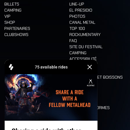
BILLETS
LINE-UP
CAMPING
EL PRESIDIO
VIP
PHOTOS
SHOP
CANAL METAL
PARTENAIRES
TOP 100
CLUBSHOWS
ROCKUMENTARY
FAQ
SITE DU FESTIVAL
CAMPING
ACCESSIBILITÉ
CASHLESS
REFUND
ALIMENTATION ET BOISSONS
MOBILITÉ
LONE WOLVES
PLAN
DEATH RIDE
VALEURS ET NORMES
CHARACTERS
HISTOIRE
SCÈNES