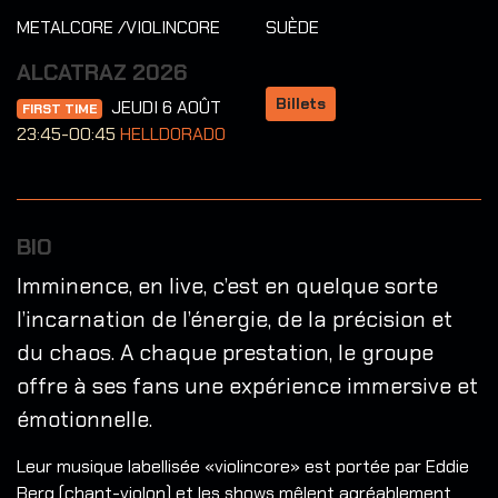
METALCORE /VIOLINCORE
SUÈDE
ALCATRAZ 2026
Billets
JEUDI 6 AOÛT
FIRST TIME
23:45-00:45
HELLDORADO
BIO
Imminence, en live, c’est en quelque sorte
l’incarnation de l’énergie, de la précision et
du chaos. A chaque prestation, le groupe
offre à ses fans une expérience immersive et
émotionnelle.
Leur musique labellisée «violincore» est portée par Eddie
Berg (chant-violon) et les shows mêlent agréablement