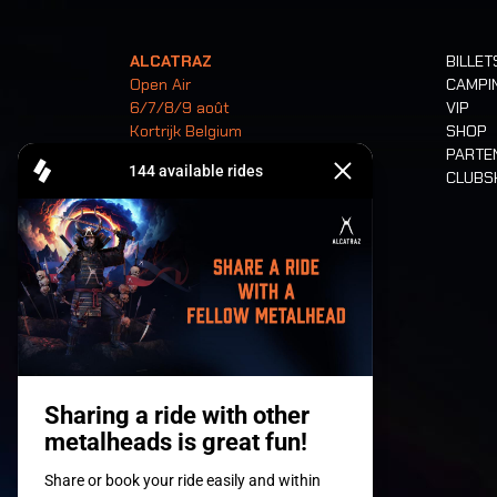
ALCATRAZ
BILLET
Open Air
CAMPI
6/7/8/9 août
VIP
Kortrijk Belgium
SHOP
PARTE
CLUB
Billets