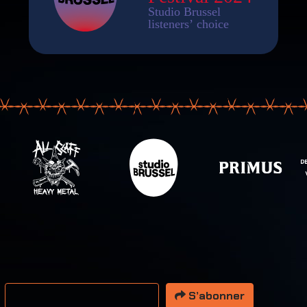
resse email
S’abonner