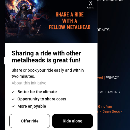
MOBILITÉ
LONE WOLVES
PLAN
DEATH RIDE
VALEURS ET NORMES
CHARACTERS
HISTOIRE
SCÈNES
© 2008-
2026
- Apache Productions VZW – All rights reserved |
PRIVACY
POLICY
|
CONDITIONS GÉNÉRALES
Contact:
GENERAL
|
PARTNERSHIPS
|
PRESS
|
TICKETS
|
CREW
|
CAMPING
|
FOOD
|
NEIGHBOURS
Photos: Ann Kermans - Hans Van Hoof - Eliaz Bruggeman - Gino Van
Lancker - Tim Tronckoe - Elsie Roymans - Stijn Verbruggen - Daan Becu -
Claus Christa - Devid Camerlynck