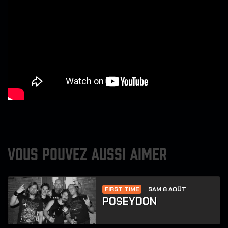
VOUS POUVEZ AUSSI AIMER
FIRST TIME
SAM 8 AOÛT
POSEYDON