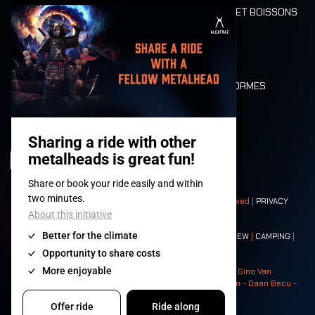
ALIMENTATION ET BOISSONS
MOBILITÉ
LONE WOLVES
PLAN
DEATH RIDE
VALEURS ET NORMES
CHARACTERS
HISTOIRE
SCÈNES
© 2008-
2026
- Apache Productions VZW – All rights reserved |
PRIVACY
POLICY
|
CONDITIONS GÉNÉRALES
Contact:
GENERAL
|
PARTNERSHIPS
|
PRESS
|
TICKETS
|
CREW
|
CAMPING
|
FOOD
|
NEIGHBOURS
Photos: Ann Kermans - Hans Van Hoof - Eliaz Bruggeman - Gino Van
Lancker - Tim Tronckoe - Elsie Roymans - Stijn Verbruggen - Daan Becu -
Claus Christa - Devid Camerlynck