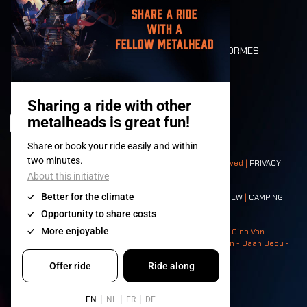
LONE WOLVES
PLAN
DEATH RIDE
VALEURS ET NORMES
CHARACTERS
HISTOIRE
SCÈNES
© 2008-
2026
- Apache Productions VZW – All rights reserved |
PRIVACY
POLICY
|
CONDITIONS GÉNÉRALES
Contact:
GENERAL
|
PARTNERSHIPS
|
PRESS
|
TICKETS
|
CREW
|
CAMPING
|
FOOD
|
NEIGHBOURS
Photos: Ann Kermans - Hans Van Hoof - Eliaz Bruggeman - Gino Van
Lancker - Tim Tronckoe - Elsie Roymans - Stijn Verbruggen - Daan Becu -
Claus Christa - Devid Camerlynck