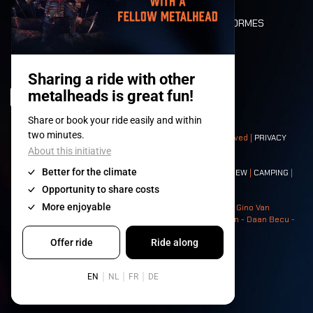
DEATH RIDE
VALEURS ET NORMES
CHARACTERS
HISTOIRE
SCÈNES
© 2008-
2026
- Apache Productions VZW – All rights reserved |
PRIVACY
POLICY
|
CONDITIONS GÉNÉRALES
Contact:
GENERAL
|
PARTNERSHIPS
|
PRESS
|
TICKETS
|
CREW
|
CAMPING
|
FOOD
|
NEIGHBOURS
Photos: Ann Kermans - Hans Van Hoof - Eliaz Bruggeman - Gino Van
Lancker - Tim Tronckoe - Elsie Roymans - Stijn Verbruggen - Daan Becu -
Claus Christa - Devid Camerlynck