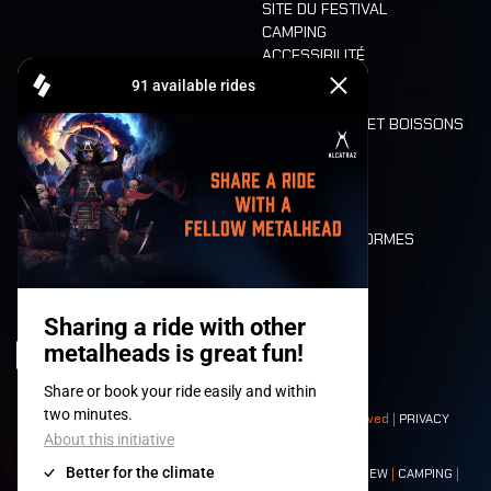
SITE DU FESTIVAL
CAMPING
ACCESSIBILITÉ
CASHLESS
REFUND
ALIMENTATION ET BOISSONS
MOBILITÉ
LONE WOLVES
PLAN
DEATH RIDE
VALEURS ET NORMES
CHARACTERS
HISTOIRE
SCÈNES
© 2008-
2026
- Apache Productions VZW – All rights reserved |
PRIVACY
POLICY
|
CONDITIONS GÉNÉRALES
Contact:
GENERAL
|
PARTNERSHIPS
|
PRESS
|
TICKETS
|
CREW
|
CAMPING
|