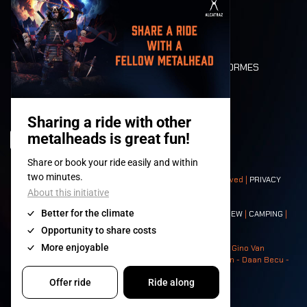
MOBILITÉ
LONE WOLVES
PLAN
DEATH RIDE
VALEURS ET NORMES
CHARACTERS
HISTOIRE
SCÈNES
© 2008-
2026
- Apache Productions VZW – All rights reserved |
PRIVACY
POLICY
|
CONDITIONS GÉNÉRALES
Contact:
GENERAL
|
PARTNERSHIPS
|
PRESS
|
TICKETS
|
CREW
|
CAMPING
|
FOOD
|
NEIGHBOURS
Photos: Ann Kermans - Hans Van Hoof - Eliaz Bruggeman - Gino Van
Lancker - Tim Tronckoe - Elsie Roymans - Stijn Verbruggen - Daan Becu -
Claus Christa - Devid Camerlynck