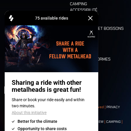
CAMPING
ACCESSIBILITÉ
CASHLESS
REFUND
ALIMENTATION ET BOISSONS
MOBILITÉ
LONE WOLVES
PLAN
DEATH RIDE
VALEURS ET NORMES
CHARACTERS
HISTOIRE
SCÈNES
© 2008-
2026
- Apache Productions VZW – All rights reserved |
PRIVACY
POLICY
|
CONDITIONS GÉNÉRALES
Contact:
GENERAL
|
PARTNERSHIPS
|
PRESS
|
TICKETS
|
CREW
|
CAMPING
|
FOOD
|
NEIGHBOURS