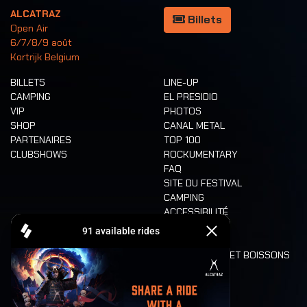
ALCATRAZ
Billets
Open Air
6/7/8/9 août
Kortrijk Belgium
BILLETS
LINE-UP
CAMPING
EL PRESIDIO
VIP
PHOTOS
SHOP
CANAL METAL
PARTENAIRES
TOP 100
CLUBSHOWS
ROCKUMENTARY
FAQ
SITE DU FESTIVAL
CAMPING
ACCESSIBILITÉ
CASHLESS
REFUND
ALIMENTATION ET BOISSONS
MOBILITÉ
LONE WOLVES
PLAN