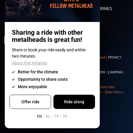
DEATH RIDE
VALEURS ET NORMES
CHARACTERS
HISTOIRE
SCÈNES
© 2008-
2026
- Apache Productions VZW – All rights reserved |
PRIVACY
POLICY
|
CONDITIONS GÉNÉRALES
Contact:
GENERAL
|
PARTNERSHIPS
|
PRESS
|
TICKETS
|
CREW
|
CAMPING
|
FOOD
|
NEIGHBOURS
Photos: Ann Kermans - Hans Van Hoof - Eliaz Bruggeman - Gino Van
Lancker - Tim Tronckoe - Elsie Roymans - Stijn Verbruggen - Daan Becu -
Claus Christa - Devid Camerlynck