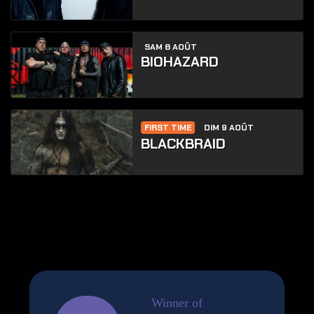
SAM 8 AOÛT
BIOHAZARD
FIRST TIME
DIM 9 AOÛT
BLACKBRAID