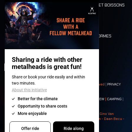
ALIMENTATION ET BOISSONS
MOBILITÉ
LONE WOLVES
PLAN
DEATH RIDE
VALEURS ET NORMES
CHARACTERS
HISTOIRE
SCÈNES
© 2008-
2026
- Apache Productions VZW – All rights reserved |
PRIVACY
POLICY
|
CONDITIONS GÉNÉRALES
Contact:
GENERAL
|
PARTNERSHIPS
|
PRESS
|
TICKETS
|
CREW
|
CAMPING
|
FOOD
|
NEIGHBOURS
Photos: Ann Kermans - Hans Van Hoof - Eliaz Bruggeman - Gino Van
Lancker - Tim Tronckoe - Elsie Roymans - Stijn Verbruggen - Daan Becu -
Claus Christa - Devid Camerlynck