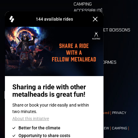
CAMPING
ACCESSIBILITÉ
CASHLESS
REFUND
ALIMENTATION ET BOISSONS
MOBILITÉ
LONE WOLVES
PLAN
DEATH RIDE
VALEURS ET NORMES
CHARACTERS
HISTOIRE
SCÈNES
© 2008-
2026
- Apache Productions VZW – All rights reserved |
PRIVACY
POLICY
|
CONDITIONS GÉNÉRALES
Contact:
GENERAL
|
PARTNERSHIPS
|
PRESS
|
TICKETS
|
CREW
|
CAMPING
|
FOOD
|
NEIGHBOURS