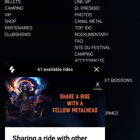
BILLETS
LINE-UP
CAMPING
EL PRESIDIO
VIP
PHOTOS
SHOP
CANAL METAL
PARTENAIRES
TOP 100
CLUBSHOWS
ROCKUMENTARY
FAQ
SITE DU FESTIVAL
CAMPING
ACCESSIBILITÉ
CASHLESS
REFUND
ALIMENTATION ET BOISSONS
MOBILITÉ
LONE WOLVES
PLAN
DEATH RIDE
VALEURS ET NORMES
CHARACTERS
HISTOIRE
SCÈNES