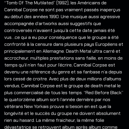
“Tomb Of The Mutilated” (1992), les Américains de
Cannibal Corpse ne sont pas vraiment passés inaperçus
au début des années 1990. Une musique aussi agressive
accompagnée d’artworks aussi suggestifs que
controversés n’avaient jusqu’à cette date jamais été
vus…ce qui a eu pour conséquence que le groupe a été
confronté à la censure dans plusieurs pays Européens et
principalement en Allemagne. Death Metal ultra carré et
accrocheur, multiples prestations sans faille, en moins de
temps qu’il n’en faut pour l’écrire, Cannibal Corpse est
devenu une référence du genre et sa fanbase n’a depuis
lors cessé de croitre. Avec plus de deux millions d'albums
vendus, Cannibal Corpse est le groupe de death metal le
plus commercialisé de tous les temps. “Red Before Black”
le quatorzième album sorti l’année dernière par nos
vétérans New Yorkais prouve si besoin en est que la
longévité et le succès du groupe ne doivent absolument
rien au hasard. La même fraicheur, la même folie
dévastatrice se retrouvent album après album comme