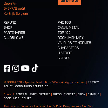
Billets
Open Air
5/6/7/8 août
Kortrijk Belgium
REFUND
PHOTOS
SHOP
CANAL METAL
PARTENAIRES
TOP 100
CLUBSHOWS
ROCKUMENTARY
VALEURS ET NORMES
CHARACTERS
HISTOIRE
SCÈNES
© 2008-
2026
- Apache Productions VZW – All rights reserved |
PRIVACY
POLICY
|
CONDITIONS GÉNÉRALES
Contact:
GENERAL
|
PARTNERSHIPS
|
PRESS
|
TICKETS
|
CREW
|
CAMPING
|
FOOD
|
NEIGHBOURS
Photos: Ann Kermans - Hans Van Hoof - Eliaz Bruggeman - Gino Van