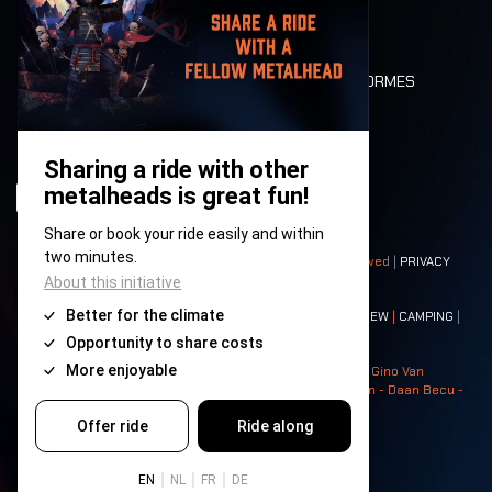
LONE WOLVES
PLAN
DEATH RIDE
VALEURS ET NORMES
CHARACTERS
HISTOIRE
SCÈNES
© 2008-
2026
- Apache Productions VZW – All rights reserved |
PRIVACY
POLICY
|
CONDITIONS GÉNÉRALES
Contact:
GENERAL
|
PARTNERSHIPS
|
PRESS
|
TICKETS
|
CREW
|
CAMPING
|
FOOD
|
NEIGHBOURS
Photos: Ann Kermans - Hans Van Hoof - Eliaz Bruggeman - Gino Van
Lancker - Tim Tronckoe - Elsie Roymans - Stijn Verbruggen - Daan Becu -
Claus Christa - Devid Camerlynck