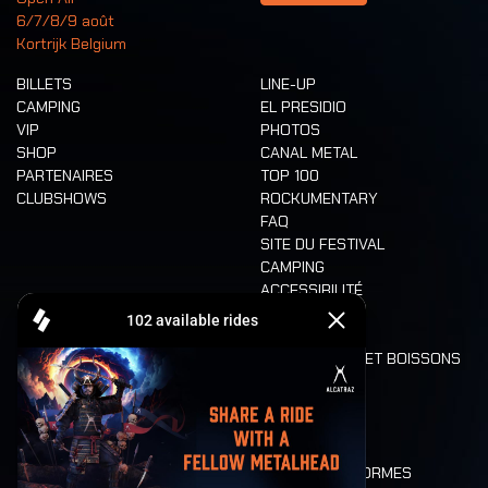
6/7/8/9 août
Kortrijk Belgium
BILLETS
LINE-UP
CAMPING
EL PRESIDIO
VIP
PHOTOS
SHOP
CANAL METAL
PARTENAIRES
TOP 100
CLUBSHOWS
ROCKUMENTARY
FAQ
SITE DU FESTIVAL
CAMPING
ACCESSIBILITÉ
CASHLESS
REFUND
ALIMENTATION ET BOISSONS
MOBILITÉ
LONE WOLVES
PLAN
DEATH RIDE
VALEURS ET NORMES