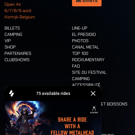
Billets
Open Air
6/7/8/9 août
Kortrijk Belgium
BILLETS
LINE-UP
CAMPING
EL PRESIDIO
VIP
PHOTOS
SHOP
CANAL METAL
PARTENAIRES
TOP 100
CLUBSHOWS
ROCKUMENTARY
FAQ
SITE DU FESTIVAL
CAMPING
ACCESSIBILITÉ
CASHLESS
REFUND
ALIMENTATION ET BOISSONS
MOBILITÉ
LONE WOLVES
PLAN
DEATH RIDE