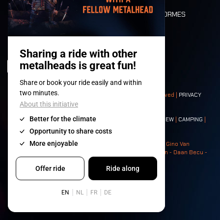
DEATH RIDE
VALEURS ET NORMES
CHARACTERS
HISTOIRE
SCÈNES
© 2008-
2026
- Apache Productions VZW – All rights reserved |
PRIVACY
POLICY
|
CONDITIONS GÉNÉRALES
Contact:
GENERAL
|
PARTNERSHIPS
|
PRESS
|
TICKETS
|
CREW
|
CAMPING
|
FOOD
|
NEIGHBOURS
Photos: Ann Kermans - Hans Van Hoof - Eliaz Bruggeman - Gino Van
Lancker - Tim Tronckoe - Elsie Roymans - Stijn Verbruggen - Daan Becu -
Claus Christa - Devid Camerlynck