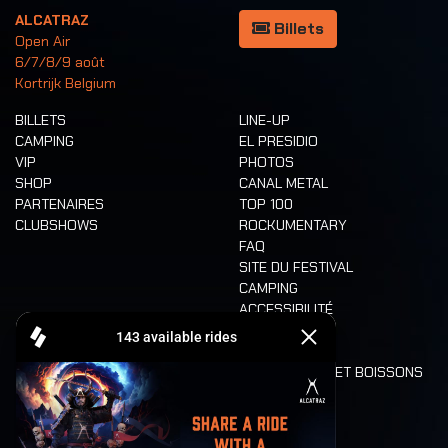
ALCATRAZ
Billets
Open Air
6/7/8/9 août
Kortrijk Belgium
BILLETS
LINE-UP
CAMPING
EL PRESIDIO
VIP
PHOTOS
SHOP
CANAL METAL
PARTENAIRES
TOP 100
CLUBSHOWS
ROCKUMENTARY
FAQ
SITE DU FESTIVAL
CAMPING
ACCESSIBILITÉ
CASHLESS
REFUND
ALIMENTATION ET BOISSONS
MOBILITÉ
LONE WOLVES
PLAN