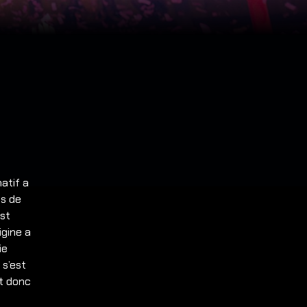
atif a
ès de
est
igine a
ie
 s’est
st donc