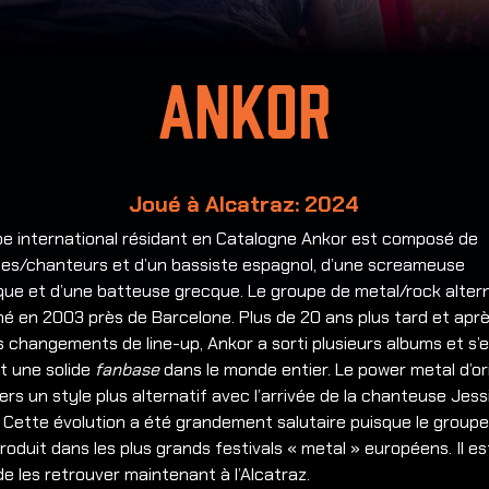
Ankor
Joué à Alcatraz: 2024
pe international résidant en Catalogne Ankor est composé de
stes/chanteurs et d’un bassiste espagnol, d’une screameuse
ique et d’une batteuse grecque.
Le groupe de metal/rock altern
é en 2003 près de Barcelone. Plus de 20 ans plus tard et apr
s changements de line-up, Ankor a sorti plusieurs albums et s’
t une solide
fanbase
dans le monde entier. Le power metal d’or
ers un style plus alternatif avec l’arrivée de la chanteuse Jess
. Cette évolution a été grandement salutaire puisque le groupe
roduit dans les plus grands festivals « metal » européens. Il e
de les retrouver maintenant à l’Alcatraz.