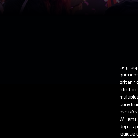
Le grou
guitari
britann
été form
multiple
construi
évolué v
Williams
depuis p
logique 