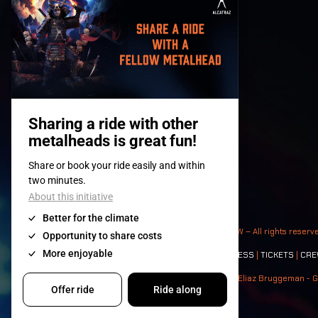
© 2008-
2026
- Apache Productions VZW – All rights reserv
Contact:
GENERAL
|
PARTNERSHIPS
|
PRESS
|
TICKETS
|
CRE
Photos: Ann Kermans - Hans Van Hoof - Eliaz Bruggeman - G