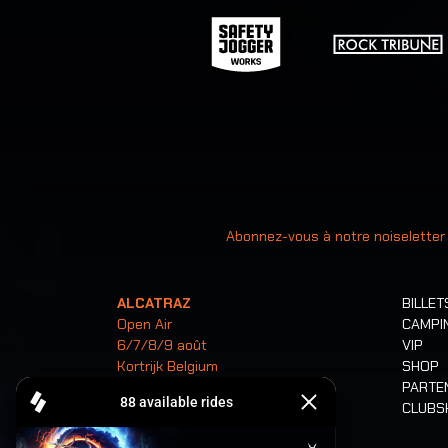
Votre ad
Abonnez-vous à notre noiseletter
ALCATRAZ
BILLET
Open Air
CAMPI
6/7/8/9 août
VIP
Kortrijk Belgium
SHOP
PARTE
CLUB
Billets