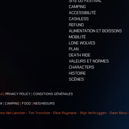
SITE DU FESTIVAL
CAMPING
ACCESSIBILITÉ
CASHLESS
REFUND
ALIMENTATION ET BOISSONS
MOBILITÉ
LONE WOLVES
PLAN
DEATH RIDE
VALEURS ET NORMES
CHARACTERS
HISTOIRE
SCÈNES
ed |
PRIVACY POLICY
|
CONDITIONS GÉNÉRALES
W
|
CAMPING
|
FOOD
|
NEIGHBOURS
ino Van Lancker - Tim Tronckoe - Elsie Roymans - Stijn Verbruggen - Daan Becu 