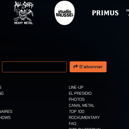
resse email
S’abonner
S
LINE-UP
NG
EL PRESIDIO
PHOTOS
CANAL METAL
NAIRES
TOP 100
SHOWS
ROCKUMENTARY
FAQ