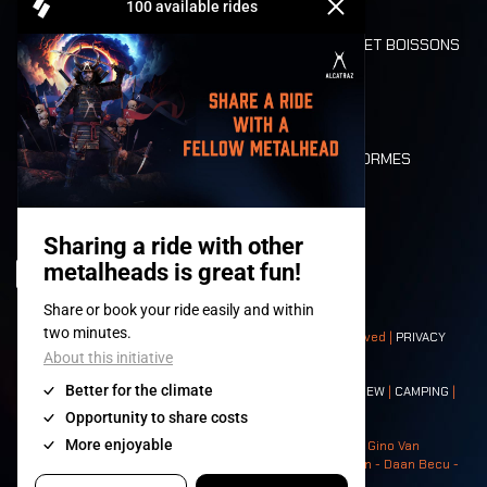
REFUND
ALIMENTATION ET BOISSONS
MOBILITÉ
LONE WOLVES
PLAN
DEATH RIDE
VALEURS ET NORMES
CHARACTERS
HISTOIRE
SCÈNES
© 2008-
2026
- Apache Productions VZW – All rights reserved |
PRIVACY
POLICY
|
CONDITIONS GÉNÉRALES
Contact:
GENERAL
|
PARTNERSHIPS
|
PRESS
|
TICKETS
|
CREW
|
CAMPING
|
FOOD
|
NEIGHBOURS
Photos: Ann Kermans - Hans Van Hoof - Eliaz Bruggeman - Gino Van
Lancker - Tim Tronckoe - Elsie Roymans - Stijn Verbruggen - Daan Becu -
Claus Christa - Devid Camerlynck