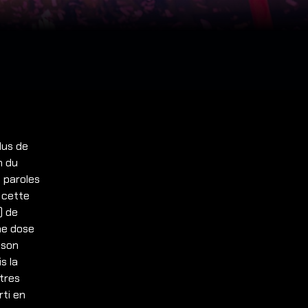
lus de
m du
s paroles
r cette
) de
une dose
 son
s la
utres
rti en