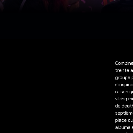
Combiner
trente 
groupe p
s'inspir
raison q
viking m
de death
septièm
place qu
albums 