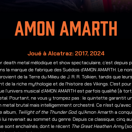
Amon Amarth
Joué à Alcatraz: 2017, 2024
 death metal mélodique et show spectaculaire, c’est depuis p
ans la marque de fabrique des Suédois d'AMON AMARTH. Le no
rovient de la Terre du Milieu de J. R. R. Tolkien, tandis que leur
ent de la riche mythologie et de l'histoire des Vikings. C'est pou
ue l’univers musical d’AMON AMARTH est parfois qualifié (à tort
etal. Pourtant, ne vous y trompez pas : le quintette garantit 
 metal brutal mais intelligemment orchestré. Ce n'est qu'avec
e album,
Twilight of the Thunder God
, qu'Amon Amarth a conqui
i lui revenait au sommet du genre. Depuis ce classique, cinq a
se sont enchaînés, dont le récent
The Great Heathen Army
(so