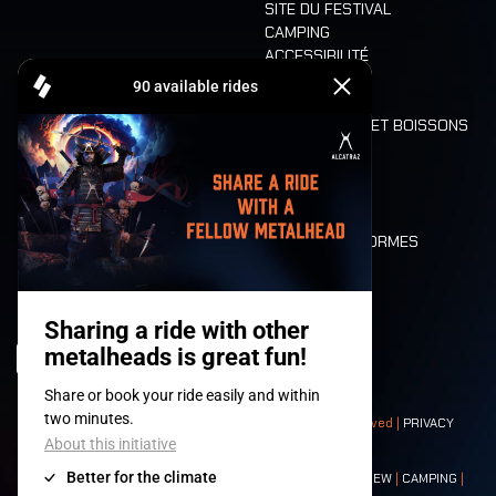
SITE DU FESTIVAL
CAMPING
ACCESSIBILITÉ
CASHLESS
REFUND
ALIMENTATION ET BOISSONS
MOBILITÉ
LONE WOLVES
PLAN
DEATH RIDE
VALEURS ET NORMES
CHARACTERS
HISTOIRE
SCÈNES
© 2008-
2026
- Apache Productions VZW – All rights reserved |
PRIVACY
POLICY
|
CONDITIONS GÉNÉRALES
Contact:
GENERAL
|
PARTNERSHIPS
|
PRESS
|
TICKETS
|
CREW
|
CAMPING
|