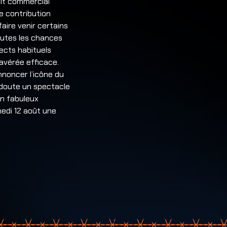
ait commercial
ne contribution
aire venir certains
outes les chances
ects habituels
 avérée efficace.
nnoncer l’icône du
 doute un spectacle
un fabuleux
medi 12 août une