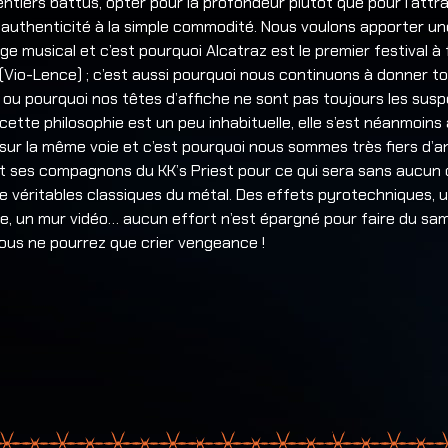
ntiers battus, opter pour la profondeur plutôt que pour l’attr
r l’authenticité à la simple commodité. Nous voulons apporter u
e musical et c’est pourquoi Alcatraz est le premier festival à f
Vio-Lence) ; c’est aussi pourquoi nous continuons à donner t
ou pourquoi nos têtes d’affiche ne sont pas toujours les susp
i cette philosophie est un peu inhabituelle, elle s’est néanmoins
ur la même voie et c’est pourquoi nous sommes très fiers d’a
t ses compagnons du KK’s Priest pour ce qui sera sans aucun
 véritables classiques du métal. Des effets pyrotechniques, 
e, un mur vidéo… aucun effort n’est épargné pour faire du sa
 Vous ne pourrez que crier vengeance !