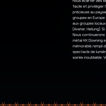
nous écarter des se
facile et privilégie
précieuse au paysag
groupes en Europe (
aux groupes locaux 
(Avatar, Heilung). S
Nous continuerons s
métal KK Downing e
mémorable rempli de
spectacle de lumièr
soirée inoubliable.